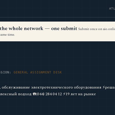
AT
ss the whole network — one submit
Submit once on aio.onlin
same time.
EGION:
GENERAL ASSIGNMENT DESK
, обслуживание электротехнического оборудования ⚡реша
ксный подход ☎️(044) 284 04 12 ⚡19 лет на рынке