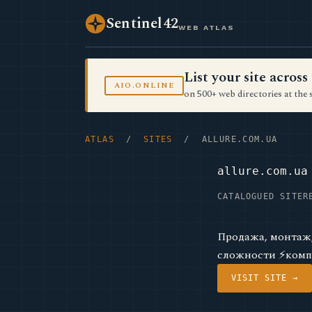
Sentinel42
WEB ATLAS
List your site acro
AIO.ONLINE
on 500+ web directories at the 
ATLAS
/
SITES
/ ALLURE.COM.UA
allure.com.ua
CATALOGUED SITE
R
Продажа, монтаж
сложности ⚡компле
VISIT SITE →