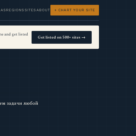
LAS
REGIONS
SITES
ABOUT
+ CHART YOUR SITE
e and get listed
Get listed on 500+ sites →
ем задачи любой