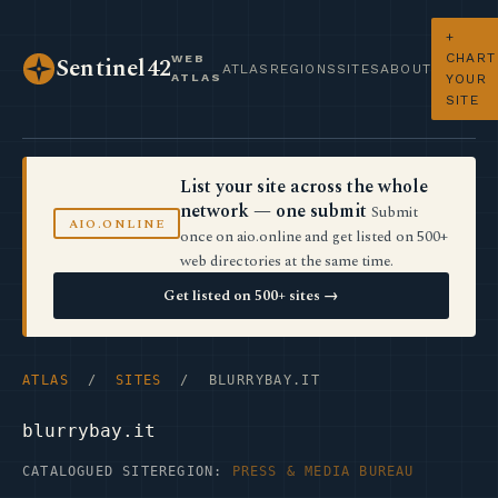
+
CHART
WEB
Sentinel42
ATLAS
REGIONS
SITES
ABOUT
ATLAS
YOUR
SITE
List your site across the whole
network — one submit
Submit
AIO.ONLINE
once on aio.online and get listed on 500+
web directories at the same time.
Get listed on 500+ sites →
ATLAS
/
SITES
/ BLURRYBAY.IT
blurrybay.it
CATALOGUED SITE
REGION:
PRESS & MEDIA BUREAU