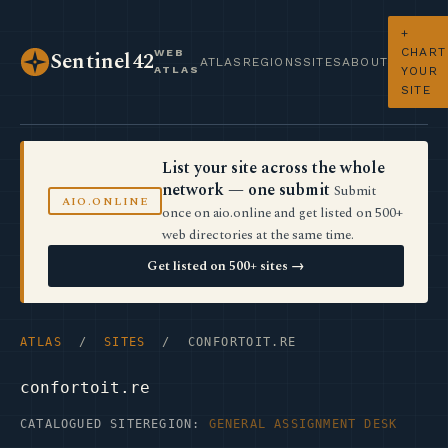
+
CHART
WEB
Sentinel42
ATLAS
REGIONS
SITES
ABOUT
ATLAS
YOUR
SITE
List your site across the whole
network — one submit
Submit
AIO.ONLINE
once on aio.online and get listed on 500+
web directories at the same time.
Get listed on 500+ sites →
ATLAS
/
SITES
/ CONFORTOIT.RE
confortoit.re
CATALOGUED SITE
REGION:
GENERAL ASSIGNMENT DESK