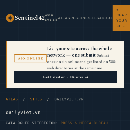
+
CHART
WEB
Sentinel42
ATLAS
REGIONS
SITES
ABOUT
ATLAS
YOUR
SITE
List your site across the whole
network — one submit
Submit
AIO.ONLINE
once on aio.online and get listed on 500+
web directories at the same time.
Get listed on 500+ sites →
ATLAS
/
SITES
/ DAILYVIET.VN
dailyviet.vn
CATALOGUED SITE
REGION:
PRESS & MEDIA BUREAU