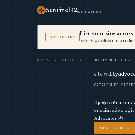
Sentinel42
WEB ATLAS
List your site acro
AIO.ONLINE
on 500+ web directories at the 
ATLAS
/
SITES
/ ETERNITYADVOCATES.C
eternityadvoc
CATALOGUED SITE
R
Професійна консу
онлайн або в офіс
Advocates ✍
VISIT SITE →