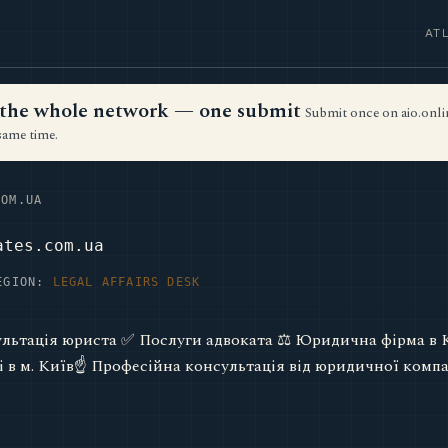
AT
ss the whole network — one submit
Submit once on aio.onlin
same time.
OM.UA
ates.com.ua
EGION:
LEGAL AFFAIRS DESK
льтація юриста ✅ Послуги адвоката ⚖️ Юридична фірма в 
і в м. Київ☝ Професійна консультація від юридичної компан