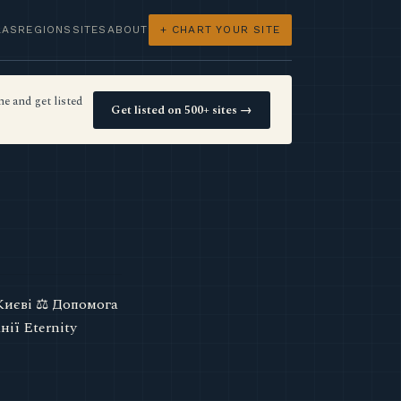
LAS
REGIONS
SITES
ABOUT
+ CHART YOUR SITE
e and get listed
Get listed on 500+ sites →
Києві ⚖️ Допомога
ії Eternity