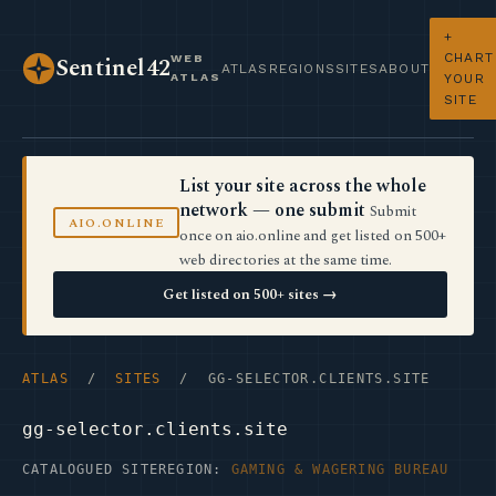
+
CHART
WEB
Sentinel42
ATLAS
REGIONS
SITES
ABOUT
ATLAS
YOUR
SITE
List your site across the whole
network — one submit
Submit
AIO.ONLINE
once on aio.online and get listed on 500+
web directories at the same time.
Get listed on 500+ sites →
ATLAS
/
SITES
/ GG-SELECTOR.CLIENTS.SITE
gg-selector.clients.site
CATALOGUED SITE
REGION:
GAMING & WAGERING BUREAU