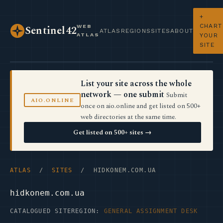
+
CHART
WEB
Sentinel42
ATLAS
REGIONS
SITES
ABOUT
ATLAS
YOUR
SITE
List your site across the whole
network — one submit
Submit
AIO.ONLINE
once on aio.online and get listed on 500+
web directories at the same time.
Get listed on 500+ sites →
ATLAS
/
SITES
/ HIDKONEM.COM.UA
hidkonem.com.ua
CATALOGUED SITE
REGION:
GENERAL ASSIGNMENT DESK