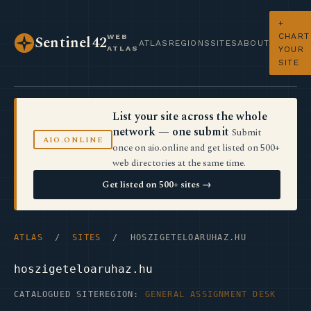
+
CHART
WEB
Sentinel42
ATLAS
REGIONS
SITES
ABOUT
ATLAS
YOUR
SITE
List your site across the whole
network — one submit
Submit
AIO.ONLINE
once on aio.online and get listed on 500+
web directories at the same time.
Get listed on 500+ sites →
ATLAS
/
SITES
/ HOSZIGETELOARUHAZ.HU
hoszigeteloaruhaz.hu
CATALOGUED SITE
REGION:
GENERAL ASSIGNMENT DESK