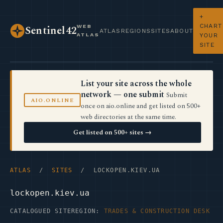
+
CHART
WEB
Sentinel42
ATLAS
REGIONS
SITES
ABOUT
ATLAS
YOUR
SITE
List your site across the whole
network — one submit
Submit
AIO.ONLINE
once on aio.online and get listed on 500+
web directories at the same time.
Get listed on 500+ sites →
ATLAS
/
SITES
/ LOCKOPEN.KIEV.UA
lockopen.kiev.ua
CATALOGUED SITE
REGION:
TRADES & CONSTRUCTION DESK