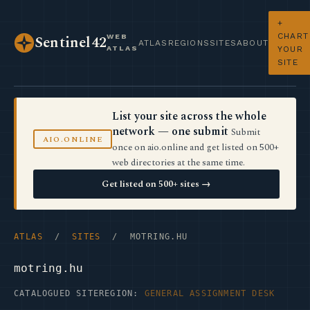
+
CHART
WEB
Sentinel42
ATLAS
REGIONS
SITES
ABOUT
ATLAS
YOUR
SITE
List your site across the whole
network — one submit
Submit
AIO.ONLINE
once on aio.online and get listed on 500+
web directories at the same time.
Get listed on 500+ sites →
ATLAS
/
SITES
/ MOTRING.HU
motring.hu
CATALOGUED SITE
REGION:
GENERAL ASSIGNMENT DESK