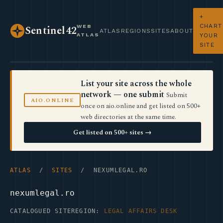
+
CHART
WEB
Sentinel42
ATLAS
REGIONS
SITES
ABOUT
ATLAS
YOUR
SITE
List your site across the whole
network — one submit
Submit
AIO.ONLINE
once on aio.online and get listed on 500+
web directories at the same time.
Get listed on 500+ sites →
ATLAS
/
SITES
/ NEXUMLEGAL.RO
nexumlegal.ro
CATALOGUED SITE
REGION:
LEGAL AFFAIRS DESK