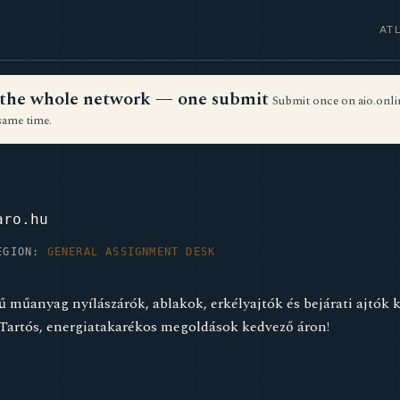
AT
ss the whole network — one submit
Submit once on aio.onlin
same time.
U
aro.hu
EGION:
GENERAL ASSIGNMENT DESK
űanyag nyílászárók, ablakok, erkélyajtók és bejárati ajtók k
 Tartós, energiatakarékos megoldások kedvező áron!