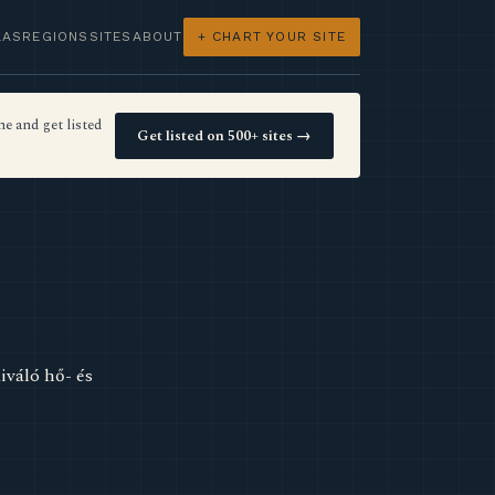
LAS
REGIONS
SITES
ABOUT
+ CHART YOUR SITE
e and get listed
Get listed on 500+ sites →
iváló hő- és