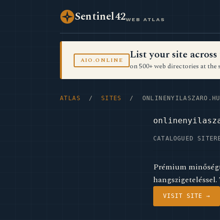
Sentinel42
WEB ATLAS
List your site acro
AIO.ONLINE
on 500+ web directories at the 
ATLAS
/
SITES
/ ONLINENYILASZARO.H
onlinenyilasz
CATALOGUED SITE
R
Prémium minőségű m
hangszigeteléssel.
VISIT SITE →