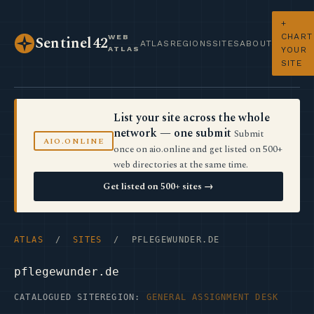
+
CHART
WEB
Sentinel42
ATLAS
REGIONS
SITES
ABOUT
ATLAS
YOUR
SITE
List your site across the whole
network — one submit
Submit
AIO.ONLINE
once on aio.online and get listed on 500+
web directories at the same time.
Get listed on 500+ sites →
ATLAS
/
SITES
/ PFLEGEWUNDER.DE
pflegewunder.de
CATALOGUED SITE
REGION:
GENERAL ASSIGNMENT DESK