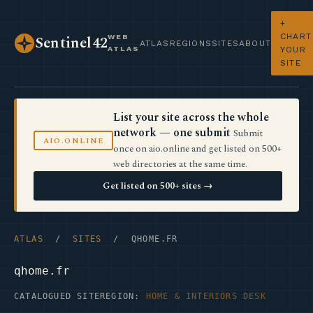
+
CHART
WEB
Sentinel42
ATLAS
REGIONS
SITES
ABOUT
ATLAS
YOUR
SITE
List your site across the whole
network — one submit
Submit
AIO.ONLINE
once on aio.online and get listed on 500+
web directories at the same time.
Get listed on 500+ sites →
ATLAS
/
SITES
/ QHOME.FR
qhome.fr
CATALOGUED SITE
REGION:
HOME & INTERIORS DESK