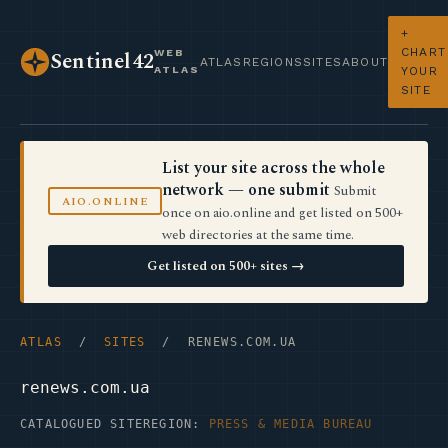
+
CHART
WEB
Sentinel42
ATLAS
REGIONS
SITES
ABOUT
ATLAS
YOUR
SITE
List your site across the whole
network — one submit
Submit
AIO.ONLINE
once on aio.online and get listed on 500+
web directories at the same time.
Get listed on 500+ sites →
ATLAS
/
SITES
/ RENEWS.COM.UA
renews.com.ua
CATALOGUED SITE
REGION:
PRESS & MEDIA BUREAU