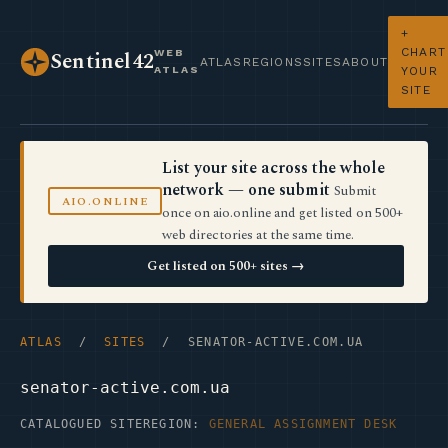
+
CHART
WEB
Sentinel42
ATLAS
REGIONS
SITES
ABOUT
ATLAS
YOUR
SITE
List your site across the whole
network — one submit
Submit
AIO.ONLINE
once on aio.online and get listed on 500+
web directories at the same time.
Get listed on 500+ sites →
ATLAS
/
SITES
/ SENATOR-ACTIVE.COM.UA
senator-active.com.ua
CATALOGUED SITE
REGION:
GENERAL ASSIGNMENT DESK