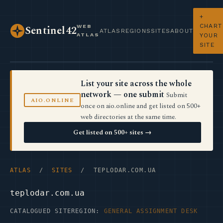
+
CHART
WEB
Sentinel42
ATLAS
REGIONS
SITES
ABOUT
ATLAS
YOUR
SITE
List your site across the whole
network — one submit
Submit
AIO.ONLINE
once on aio.online and get listed on 500+
web directories at the same time.
Get listed on 500+ sites →
ATLAS
/
SITES
/ TEPLODAR.COM.UA
teplodar.com.ua
CATALOGUED SITE
REGION:
GENERAL ASSIGNMENT DESK