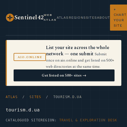
+
CHART
WEB
Sentinel42
ATLAS
REGIONS
SITES
ABOUT
ATLAS
YOUR
SITE
List your site across the whole
network — one submit
Submit
AIO.ONLINE
once on aio.online and get listed on 500+
web directories at the same time.
Get listed on 500+ sites →
ATLAS
/
SITES
/ TOURISM.D.UA
tourism.d.ua
CATALOGUED SITE
REGION:
TRAVEL & EXPLORATION DESK