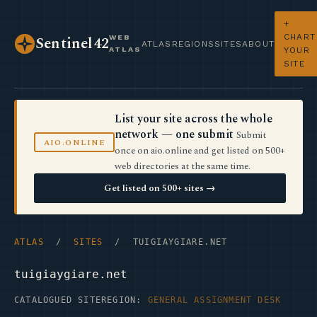
+
CHART
WEB
Sentinel42
ATLAS
REGIONS
SITES
ABOUT
ATLAS
YOUR
SITE
List your site across the whole
network — one submit
Submit
AIO.ONLINE
once on aio.online and get listed on 500+
web directories at the same time.
Get listed on 500+ sites →
ATLAS
/
SITES
/ TUIGIAYGIARE.NET
tuigiaygiare.net
CATALOGUED SITE
REGION:
GENERAL ASSIGNMENT DESK