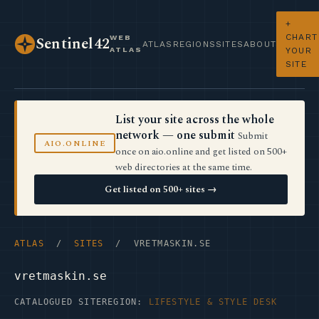
+
CHART
WEB
Sentinel42
ATLAS
REGIONS
SITES
ABOUT
ATLAS
YOUR
SITE
List your site across the whole
network — one submit
Submit
AIO.ONLINE
once on aio.online and get listed on 500+
web directories at the same time.
Get listed on 500+ sites →
ATLAS
/
SITES
/ VRETMASKIN.SE
vretmaskin.se
CATALOGUED SITE
REGION:
LIFESTYLE & STYLE DESK