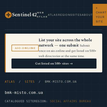
+
CHART
WEB
Sentinel42
ATLAS
REGIONS
SITES
ABOUT
ATLAS
YOUR
SITE
List your site across the whole
network — one submit
Submit
AIO.ONLINE
once on aio.online and get listed on 500+
web directories at the same time.
Get listed on 500+ sites →
ATLAS
/
SITES
/ BMK-MISTO.COM.UA
bmk-misto.com.ua
CATALOGUED SITE
REGION:
SOCIAL AFFAIRS BUREAU