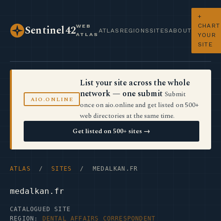
+
CHART
WEB
Sentinel42
ATLAS
REGIONS
SITES
ABOUT
ATLAS
YOUR
SITE
List your site across the whole
network — one submit
Submit
AIO.ONLINE
once on aio.online and get listed on 500+
web directories at the same time.
Get listed on 500+ sites →
ATLAS
/
SITES
/ MEDALKAN.FR
medalkan.fr
CATALOGUED SITE
REGION:
DENTAL AFFAIRS CORRESPONDENT