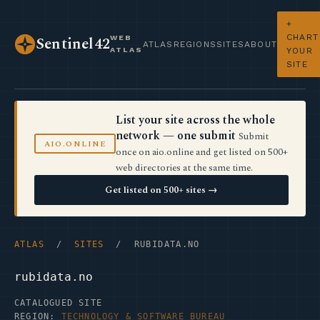
+
CHART
WEB
Sentinel42
ATLAS
REGIONS
SITES
ABOUT
ATLAS
YOUR
SITE
List your site across the whole
network — one submit
Submit
AIO.ONLINE
once on aio.online and get listed on 500+
web directories at the same time.
Get listed on 500+ sites →
ATLAS
/
SITES
/ RUBIDATA.NO
rubidata.no
CATALOGUED SITE
REGION:
TECHNOLOGY & SOFTWARE BUREAU