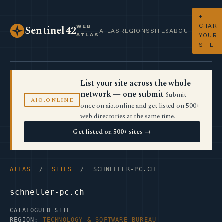
+
CHART
WEB
Sentinel42
ATLAS
REGIONS
SITES
ABOUT
ATLAS
YOUR
SITE
List your site across the whole
network — one submit
Submit
AIO.ONLINE
once on aio.online and get listed on 500+
web directories at the same time.
Get listed on 500+ sites →
ATLAS
/
SITES
/ SCHNELLER-PC.CH
schneller-pc.ch
CATALOGUED SITE
REGION:
TECHNOLOGY & SOFTWARE BUREAU